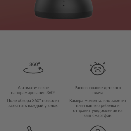
Camera
 Security Camera
e Indoor Camera
ee Outdoor Camera
urity Starter Kit
art Monitor
l Camera
Автоматическое
Распознавание детского
панорамирование 360°
плача
Поле обзора 360° позволит
Камера моментально заметит
захватить каждый уголок.
плач вашего ребенка и
отправит уведомление на
ваш смартфон.